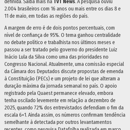
definida. Saiba mais na
TVT News
. A pesquisa ouviu
2.004 brasileiros com 16 anos ou mais entre os dias 8 e
11 de maio, em todas as regiões do país.
A margem de erro é de dois pontos percentuais, com
nível de confiança de 95%. O tema ganhou centralidade
no debate político e trabalhista nos últimos meses e
passou a ser tratado pelo governo do presidente Luiz
Inácio Lula da Silva como uma das prioridades no
Congresso Nacional. Atualmente, uma comissão especial
da Câmara dos Deputados discute propostas de emenda
à Constituição (PECs) e um projeto de lei que alteram a
duração máxima da jornada semanal no país. O apoio
registrado pela Quaest permanece elevado, embora
tenha oscilado levemente em relação a dezembro de
2025, quando 72% dos entrevistados defendiam o fim da
escala 6×1. Ainda assim, os números confirmam tendência
semelhante à detectada por outros levantamentos
recentes, como pesquisa Datafolha realizada em março,