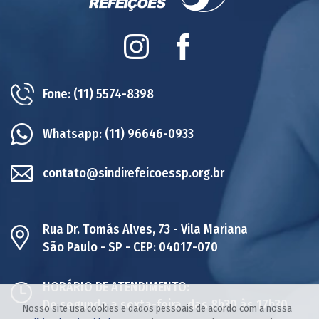
Instagram
Facebook
Fone:
(11) 5574-8398
Whatsapp:
(11) 96646-0933
contato@sindirefeicoessp.org.br
Rua Dr. Tomás Alves, 73 - Vila Mariana
São Paulo - SP - CEP: 04017-070
HORÁRIO DE ATENDIMENTO:
De segunda a sexta-feira, das 8h30 às 17h30
Nosso site usa cookies e dados pessoais de acordo com a nossa